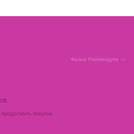
дит
Страхование
Эвакуация
Фильтр:
Рекомендуем
...
 продолжить покупки.