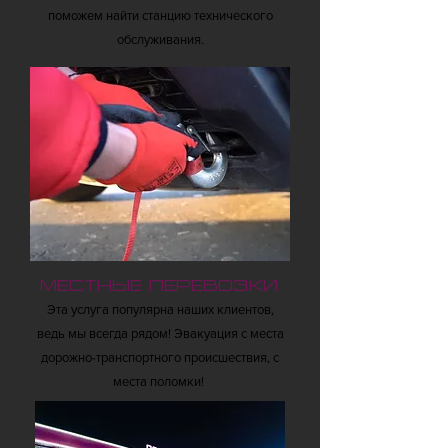
поможем найти станцию технического
обслуживания.
Местные перевозки
Эта услуга популярна наших клиентов,
ведь мы всегда рядом! Эвакуация с места
дорожно-транспортного происшествия, с
места поломки!