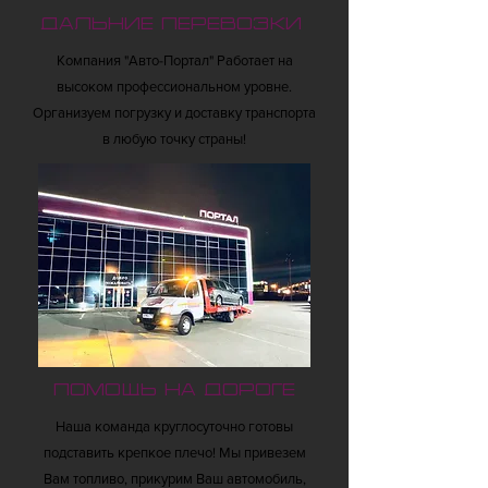
Дальние перевозки
Компания "Авто-Портал" Работает на
высоком профессиональном уровне.
Организуем погрузку и доставку транспорта
в любую точку страны!
Помощь на дороге
Наша команда круглосуточно готовы
подставить крепкое плечо! Мы привезем
Вам топливо, прикурим Ваш автомобиль,