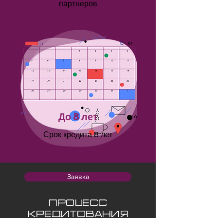
партнеров
До 8 лет
Срок кредита
8
лет
Заявка
Процесс
кредитования