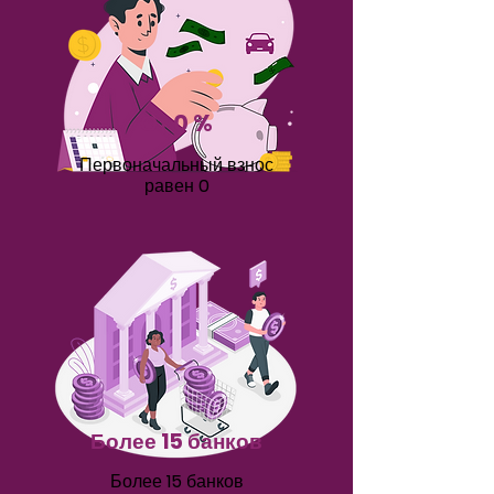
От 0 %
Первоначальный взнос
равен
0
Более 15 банков
Более
15
банков