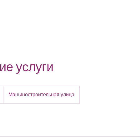
Автосалон
Продажа
На заказ
Кре
ие услуги
Машиностроительная улица