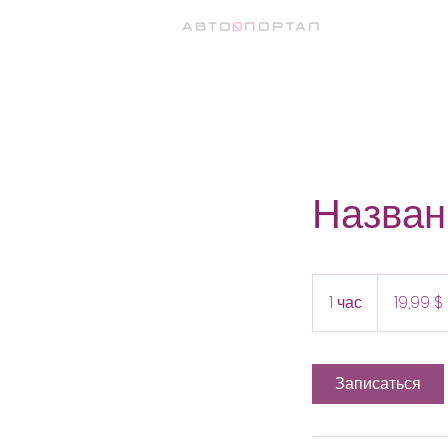
Назван
19,99
доллара
1 час
1
19,99 $
США
ч
а
Записаться